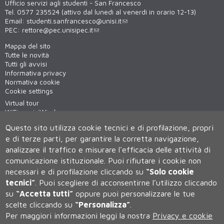
Ufficio servizi agli studenti - San Francesco
Tel. 0577 235524 (attivo dal lunedì al venerdì in orario 12-13)
Email:
studenti.sanfrancesco@unisi.it
PEC:
rettore@pec.unisipec.it
Mappa del sito
Tutte le novità
Tutti gli avvisi
Informativa privacy
Normativa cookie
Cookie settings
Virtual tour
WiFi - unisiWireless
Questo sito utilizza cookie tecnici e di profilazione, propri
e di terze parti, per garantire la corretta navigazione,
analizzare il traffico e misurare l'efficacia delle attività di
comunicazione istituzionale.
Puoi rifiutare i cookie non
necessari e di profilazione cliccando su
“Solo cookie
tecnici”
.
Puoi scegliere di acconsentirne l’utilizzo cliccando
su
“Accetta tutti”
oppure puoi personalizzare le tue
Università degli Studi di Siena
scelte cliccando su
“Personalizza”
.
Rettorato, via Banchi di Sotto 55, 53100 Siena ITALIA
Per maggiori informazioni leggi la nostra
Privacy e cookie
P.IVA 00273530527 | C.F. 80002070524 | Caselle Pec:
Posta