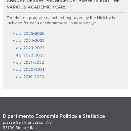
ANNUAL DEGREE PROGRAM DATASHEETS FOR THE
VARIOUS ACADEMIC YEARS
The degree program datasheet approved by the Ministry is
included for each academic year (in Italian only):
a.y. 2025-2026
a.y. 2024-2025
a.y. 2023-2024
a.y. 2022-2023
a.y. 2021-2022
a.y. 2020-2021
a.y. 2019-2020
Dipartimento Economia Politica e Statistica
piazza San Francesco, 7/8
53100 Siena - Italia